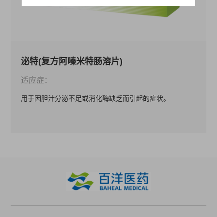
泌特(复方阿嗪米特肠溶片)
适应症：
用于因胆汁分泌不足或消化酶缺乏而引起的症状。